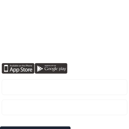
İLETİŞİM
F.Korutürk Cd F.Korutürk Çıkmazı No:11 Bakırköy / İstanbul
Destek
0553 242 84 44 / 0212 543 63 34 – 35
E-posta
info@dehaegitim.com.tr
UYGULAMAMIZI İNDİRİN
KURUMSAL
EĞİTİMLERİMİZ