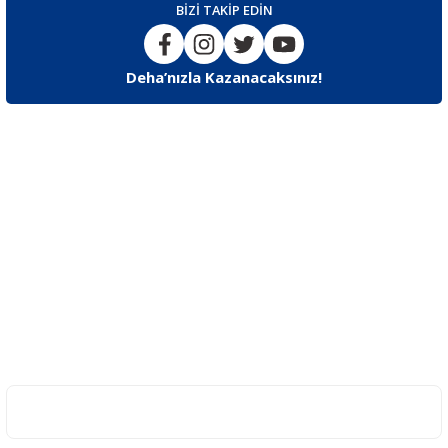
BİZİ TAKİP EDİN
Deha’nızla Kazanacaksınız!
İLETİŞİM
F.Korutürk Cd F.Korutürk Çıkmazı No:11 Bakırköy / İstanbul
Destek
0553 242 84 44 / 0212 543 63 34 – 35
E-posta
info@dehaegitim.com.tr
UYGULAMAMIZI İNDİRİN
KURUMSAL