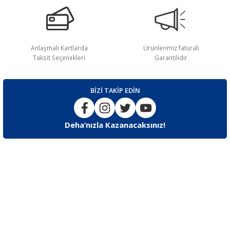
Anlaşmalı Kartlarda
Ürünlerimiz faturalı
Taksit Seçenekleri
Garantilidir
BİZİ TAKİP EDİN
Deha’nızla Kazanacaksınız!
İLETİŞİM
F.Korutürk Cd F.Korutürk Çıkmazı No:11 Bakırköy / İstanbul
Destek
0553 242 84 44 / 0212 543 63 34 – 35
E-posta