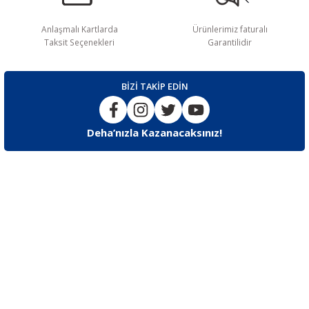
Anlaşmalı Kartlarda
Ürünlerimiz faturalı
Taksit Seçenekleri
Garantilidir
BİZİ TAKİP EDİN
Deha’nızla Kazanacaksınız!
İLETİŞİM
F.Korutürk Cd F.Korutürk Çıkmazı No:11 Bakırköy / İstanbul
Destek
0553 242 84 44 / 0212 543 63 34 – 35
E-posta
info@dehaegitim.com.tr
UYGULAMAMIZI İNDİRİN