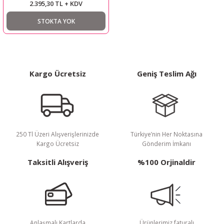
2.395,30 TL + KDV
STOKTA YOK
Kargo Ücretsiz
Geniş Teslim Ağı
250 Tl Üzeri Alışverişlerinizde
Türkiye’nin Her Noktasına
Kargo Ücretsiz
Gönderim İmkanı
Taksitli Alışveriş
%100 Orjinaldir
Anlaşmalı Kartlarda
Ürünlerimiz faturalı