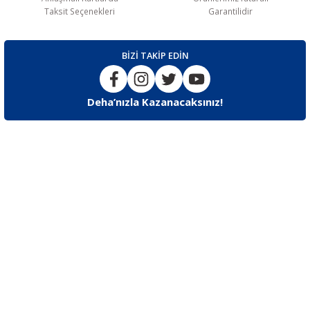
Taksit Seçenekleri
Garantilidir
BİZİ TAKİP EDİN
Deha’nızla Kazanacaksınız!
İLETİŞİM
F.Korutürk Cd F.Korutürk Çıkmazı No:11 Bakırköy / İstanbul
Destek
0553 242 84 44 / 0212 543 63 34 – 35
E-posta
info@dehaegitim.com.tr
UYGULAMAMIZI İNDİRİN