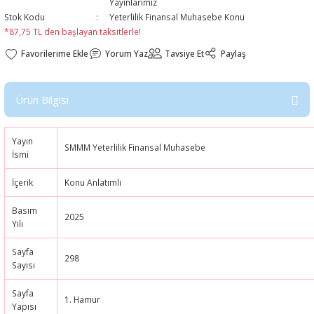
Yayınlarımız
Stok Kodu
Yeterlilik Finansal Muhasebe Konu
*87,75 TL den başlayan taksitlerle!
Yorum Yaz
Tavsiye Et
Paylaş
Ürün Bilgisi
Yayın
SMMM Yeterlilik Finansal Muhasebe
İsmi
İçerik
Konu Anlatımlı
Basım
2025
Yılı
Sayfa
298
Sayısı
Sayfa
1. Hamur
Yapısı