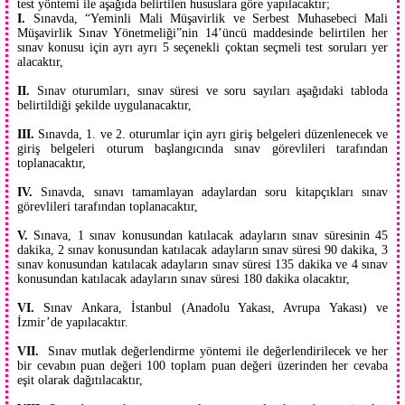
test yöntemi ile aşağıda belirtilen hususlara göre yapılacaktır;
I.
Sınavda, “Yeminli Mali Müşavirlik ve Serbest Muhasebeci Mali
Müşavirlik Sınav Yönetmeliği”nin 14’üncü maddesinde belirtilen her
sınav konusu için ayrı ayrı 5 seçenekli çoktan seçmeli test soruları yer
alacaktır,
II.
Sınav oturumları, sınav süresi ve soru sayıları aşağıdaki tabloda
belirtildiği şekilde uygulanacaktır,
III.
Sınavda, 1. ve 2. oturumlar için ayrı giriş belgeleri düzenlenecek ve
giriş belgeleri oturum başlangıcında sınav görevlileri tarafından
toplanacaktır,
IV.
Sınavda, sınavı tamamlayan adaylardan soru kitapçıkları sınav
görevlileri tarafından toplanacaktır,
V.
Sınava, 1 sınav konusundan katılacak adayların sınav süresinin 45
dakika, 2 sınav konusundan katılacak adayların sınav süresi 90 dakika, 3
sınav konusundan katılacak adayların sınav süresi 135 dakika ve 4 sınav
konusundan katılacak adayların sınav süresi 180 dakika olacaktır,
VI.
Sınav Ankara, İstanbul (Anadolu Yakası, Avrupa Yakası) ve
İzmir’de yapılacaktır.
VII.
Sınav mutlak değerlendirme yöntemi ile değerlendirilecek ve her
bir cevabın puan değeri 100 toplam puan değeri üzerinden her cevaba
eşit olarak dağıtılacaktır,