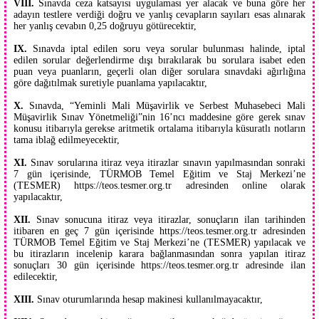
VIII.
Sınavda ceza katsayısı uygulaması yer alacak ve buna göre her
adayın testlere verdiği doğru ve yanlış cevapların sayıları esas alınarak
her yanlış cevabın 0,25 doğruyu götürecektir,
IX.
Sınavda iptal edilen soru veya sorular bulunması halinde, iptal
edilen sorular değerlendirme dışı bırakılarak bu sorulara isabet eden
puan veya puanların, geçerli olan diğer sorulara sınavdaki ağırlığına
göre dağıtılmak suretiyle puanlama yapılacaktır,
X.
Sınavda, “Yeminli Mali Müşavirlik ve Serbest Muhasebeci Mali
Müşavirlik Sınav Yönetmeliği”nin 16’ncı maddesine göre gerek sınav
konusu itibarıyla gerekse aritmetik ortalama itibarıyla küsuratlı notların
tama iblağ edilmeyecektir,
XI.
Sınav sorularına itiraz veya itirazlar sınavın yapılmasından sonraki
7 gün içerisinde, TÜRMOB Temel Eğitim ve Staj Merkezi’ne
(TESMER) https://teos.tesmer.org.tr adresinden online olarak
yapılacaktır,
XII.
Sınav sonucuna itiraz veya itirazlar, sonuçların ilan tarihinden
itibaren en geç 7 gün içerisinde https://teos.tesmer.org.tr adresinden
TÜRMOB Temel Eğitim ve Staj Merkezi’ne (TESMER) yapılacak ve
bu itirazların incelenip karara bağlanmasından sonra yapılan itiraz
sonuçları 30 gün içerisinde https://teos.tesmer.org.tr adresinde ilan
edilecektir,
XIII.
Sınav oturumlarında hesap makinesi kullanılmayacaktır,