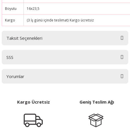
Boyutu
16x23,5
Kargo
(3 İş günü içinde teslimat) Kargo ücretsiz
Taksit Seçenekleri
SSS
SSS
Yorumlar
SMMM Yeterlilik Sınavına Kimler Girer
Bu ürüne ilk yorumu siz yapın!
Kargo Ücretsiz
Geniş Teslim Ağı
SMMM Yeterlilik Sınavına Nezaman Girebilirim
SMMM Yeterlilik Sınav Formatı Nasıl Yapılıyor
Yorum Yaz