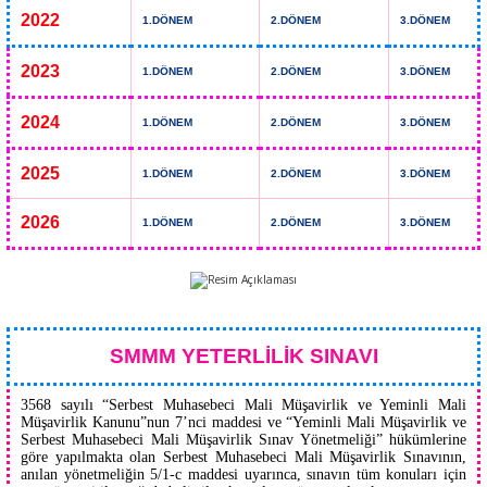
2022
1.DÖNEM
2.DÖNEM
3.DÖNEM
2023
1.DÖNEM
2.DÖNEM
3.DÖNEM
2024
1.DÖNEM
2.DÖNEM
3.DÖNEM
2025
1.DÖNEM
2.DÖNEM
3.DÖNEM
2026
1.DÖNEM
2.DÖNEM
3.DÖNEM
SMMM YETERLİLİK SINAVI
3568 sayılı “Serbest Muhasebeci Mali Müşavirlik ve Yeminli Mali
Müşavirlik Kanunu”nun 7’nci maddesi ve “Yeminli Mali Müşavirlik ve
Serbest Muhasebeci Mali Müşavirlik Sınav Yönetmeliği” hükümlerine
göre yapılmakta olan Serbest Muhasebeci Mali Müşavirlik Sınavının,
anılan yönetmeliğin 5/1-c maddesi uyarınca, sınavın tüm konuları için