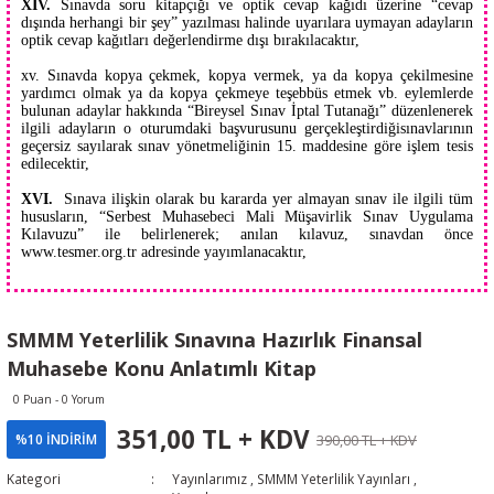
XIV.
Sınavda soru kitapçığı ve optik cevap kağıdı üzerine “cevap
dışında herhangi bir şey” yazılması halinde uyarılara uymayan adayların
optik cevap kağıtları değerlendirme dışı bırakılacaktır,
xv. Sınavda kopya çekmek, kopya vermek, ya da kopya çekilmesine
yardımcı olmak ya da kopya çekmeye teşebbüs etmek vb. eylemlerde
bulunan adaylar hakkında “Bireysel Sınav İptal Tutanağı” düzenlenerek
ilgili adayların o oturumdaki başvurusunu gerçekleştirdiğisınavlarının
geçersiz sayılarak sınav yönetmeliğinin 15. maddesine göre işlem tesis
edilecektir,
XVI.
Sınava ilişkin olarak bu kararda yer almayan sınav ile ilgili tüm
hususların, “Serbest Muhasebeci Mali Müşavirlik Sınav Uygulama
Kılavuzu” ile belirlenerek; anılan kılavuz, sınavdan önce
www.tesmer.org.tr adresinde yayımlanacaktır,
SMMM Yeterlilik Sınavına Hazırlık Finansal
Muhasebe Konu Anlatımlı Kitap
0 Puan - 0 Yorum
351,00 TL + KDV
390,00 TL + KDV
%10 İNDİRİM
Kategori
Yayınlarımız
,
SMMM Yeterlilik Yayınları
,